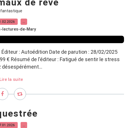
maux de rêve
fantastique
1.02.2026
…
s-lectures-de-Mary
r Éditeur : Autoédition Date de parution : 28/02/2025
99 € Résumé de l'éditeur : Fatigué de sentir le stress
ez désespérément...
Lire la suite
questrée
7.01.2026
…