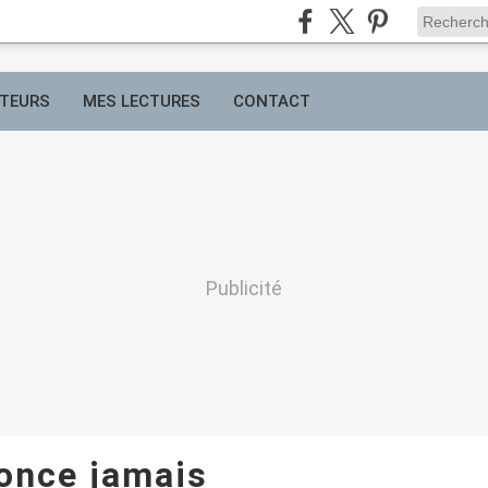
TEURS
MES LECTURES
CONTACT
Publicité
once jamais