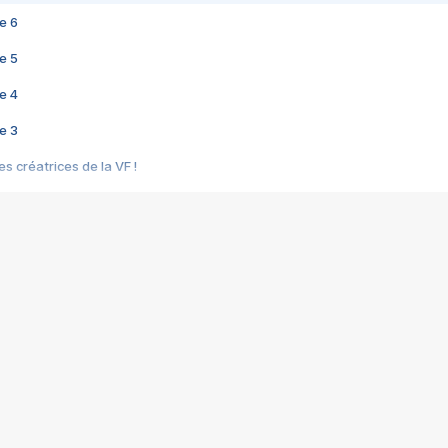
e 6
e 5
e 4
e 3
s créatrices de la VF !
e 2
e 1
e Mektoub My Love arrive enfin ! Rencontre avec Shaïn Boumedine et Sal
i : après Toni en famille
elle réalise le bouleversant Dites lui que je l'aime
ais ! Rencontre autour de Vie privée de Rebecca Zlotowski
 de Marguerite, Grave... Rencontre avec Ella Rumpf