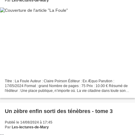
Par
Les-lectures-de-Mary
Titre : La Foule Auteur : Claire Poirson Éditeur : Ex Æquo Parution :
17/05/2024 Format : grand Nombre de pages : 75 Prix : 10.00 € Résumé de
l'éditeur : Une place publique, n’importe où. La vie citadine dans toute son
effervescence. Des personnes traversent...
Un zèbre enfin sorti des ténèbres - tome 3
Publié le 14/08/2024 à 17:45
Par
Les-lectures-de-Mary