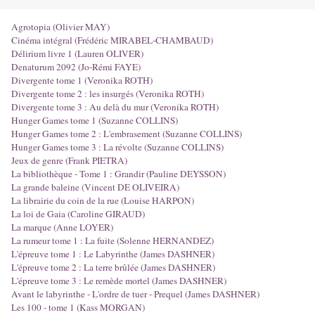
Agrotopia (Olivier MAY)
Cinéma intégral (Frédéric MIRABEL-CHAMBAUD)
Délirium livre 1 (Lauren OLIVER)
Denaturum 2092 (Jo-Rémi FAYE)
Divergente tome 1 (Veronika ROTH)
Divergente tome 2 : les insurgés (Veronika ROTH)
Divergente tome 3 : Au delà du mur (Veronika ROTH)
Hunger Games tome 1 (Suzanne COLLINS)
Hunger Games tome 2 : L'embrasement (Suzanne COLLINS)
Hunger Games tome 3 : La révolte (Suzanne COLLINS)
Jeux de genre (Frank PIETRA)
La bibliothèque - Tome 1 : Grandir (Pauline DEYSSON)
La grande baleine (Vincent DE OLIVEIRA)
La librairie du coin de la rue (Louise HARPON)
La loi de Gaia (Caroline GIRAUD)
La marque (Anne LOYER)
La rumeur tome 1 : La fuite (Solenne HERNANDEZ)
L'épreuve tome 1 : Le Labyrinthe (James DASHNER)
L'épreuve tome 2 : La terre brûlée (James DASHNER)
L'épreuve tome 3 : Le remède mortel (James DASHNER)
Avant le labyrinthe - L'ordre de tuer - Prequel (James DASHNER)
Les 100 - tome 1 (Kass MORGAN)