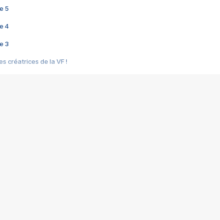
e 5
e 4
e 3
s créatrices de la VF !
e 2
e 1
e Mektoub My Love arrive enfin ! Rencontre avec Shaïn Boumedine et Sal
i : après Toni en famille
elle réalise le bouleversant Dites lui que je l'aime
ais ! Rencontre autour de Vie privée de Rebecca Zlotowski
 de Marguerite, Grave... Rencontre avec Ella Rumpf
 Les Rêveurs, un film intime sur la santé mentale