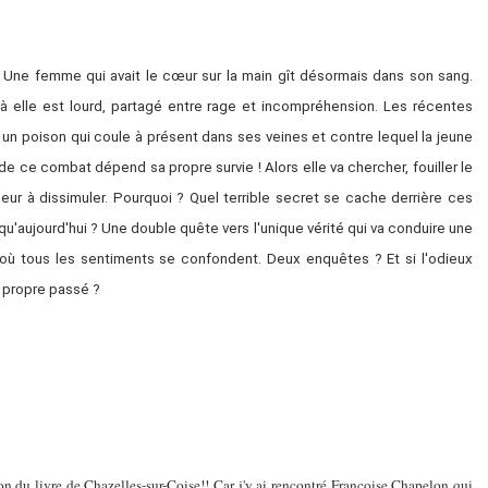
. Une femme qui avait le cœur sur la main gît désormais dans son sang.
 elle est lourd, partagé entre rage et incompréhension. Les récentes
nt un poison qui coule à présent dans ses veines et contre lequel la jeune
de ce combat dépend sa propre survie ! Alors elle va chercher, fouiller le
ur à dissimuler. Pourquoi ? Quel terrible secret se cache derrière ces
u'aujourd'hui ? Une double quête vers l'unique vérité qui va conduire une
n où tous les sentiments se confondent. Deux enquêtes ? Et si l'odieux
n propre passé ?
lon du livre de Chazelles-sur-Coise!! Car j'y ai rencontré Françoise Chapelon qui