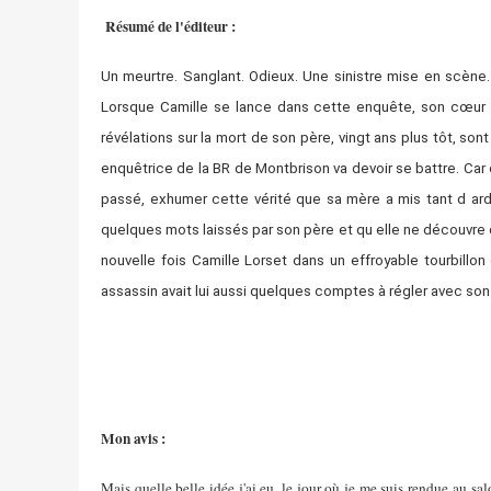
Résumé de l'éditeur :
Un meurtre. Sanglant. Odieux. Une sinistre mise en scène
Lorsque Camille se lance dans cette enquête, son cœur à
révélations sur la mort de son père, vingt ans plus tôt, so
enquêtrice de la BR de Montbrison va devoir se battre. Car 
passé, exhumer cette vérité que sa mère a mis tant d arde
quelques mots laissés par son père et qu elle ne découvre q
nouvelle fois Camille Lorset dans un effroyable tourbillo
assassin avait lui aussi quelques comptes à régler avec so
Mon avis :
Mais quelle belle idée j'ai eu, le jour où je me suis rendue au sa