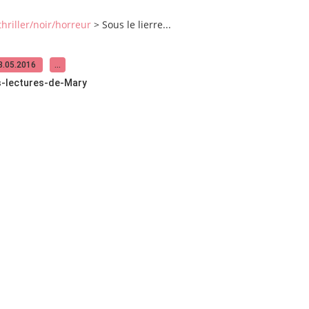
thriller/noir/horreur
>
Sous le lierre...
3.05.2016
…
s-lectures-de-Mary