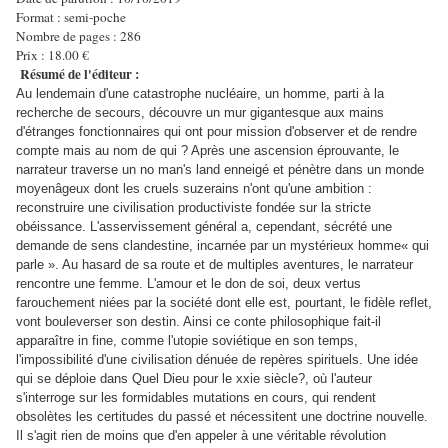
Format : semi-poche
Nombre de pages : 286
Prix : 18.00 €
Résumé de l'éditeur :
Au lendemain d'une catastrophe nucléaire, un homme, parti à la
recherche de secours, découvre un mur gigantesque aux mains
d'étranges fonctionnaires qui ont pour mission d'observer et de rendre
compte mais au nom de qui ? Après une ascension éprouvante, le
narrateur traverse un no man's land enneigé et pénètre dans un monde
moyenâgeux dont les cruels suzerains n'ont qu'une ambition :
reconstruire une civilisation productiviste fondée sur la stricte
obéissance. L'asservissement général a, cependant, sécrété une
demande de sens clandestine, incarnée par un mystérieux homme« qui
parle ». Au hasard de sa route et de multiples aventures, le narrateur
rencontre une femme. L'amour et le don de soi, deux vertus
farouchement niées par la société dont elle est, pourtant, le fidèle reflet,
vont bouleverser son destin. Ainsi ce conte philosophique fait-il
apparaître in fine, comme l'utopie soviétique en son temps,
l'impossibilité d'une civilisation dénuée de repères spirituels. Une idée
qui se déploie dans Quel Dieu pour le xxie siècle?, où l'auteur
s'interroge sur les formidables mutations en cours, qui rendent
obsolètes les certitudes du passé et nécessitent une doctrine nouvelle.
Il s'agit rien de moins que d'en appeler à une véritable révolution