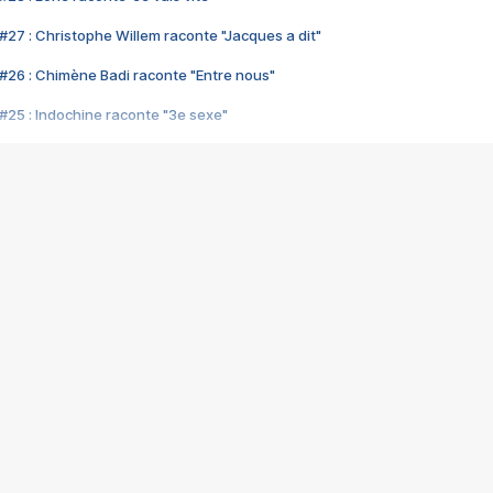
#27 : Christophe Willem raconte "Jacques a dit"
#26 : Chimène Badi raconte "Entre nous"
#25 : Indochine raconte "3e sexe"
#24 : Zaho raconte "C'est chelou"
#23 : Patrick Bruel raconte "Au café des délices"
#22 : Kyo raconte "Le chemin"
#21 : Nolwenn Leroy raconte "Cassé"
#20 : Patrick Hernandez raconte "Born to be alive"
#19 : Lorie raconte "Près de moi"
#18 : Michael Jones raconte "A nos actes manqués" (avec Jean-Jacque
#17 : Khaled raconte "Aïcha"
#16 : Corneille raconte "Parce qu'on vient de loin"