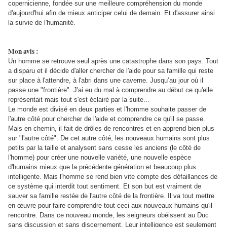
copernicienne, fondée sur une meilleure compréhension du monde
d'aujourd'hui afin de mieux anticiper celui de demain. Et d'assurer ainsi
la survie de l'humanité.
Mon avis :
Un homme se retrouve seul après une catastrophe dans son pays. Tout
a disparu et il décide d'aller chercher de l'aide pour sa famille qui reste
sur place à l'attendre, à l'abri dans une caverne. Jusqu’au jour où il
passe une "frontière". J'ai eu du mal à comprendre au début ce qu'elle
représentait mais tout s'est éclairé par la suite...
Le monde est divisé en deux parties et l'homme souhaite passer de
l'autre côté pour chercher de l'aide et comprendre ce qu'il se passe.
Mais en chemin, il fait de drôles de rencontres et en apprend bien plus
sur "l'autre côté". De cet autre côté, les nouveaux humains sont plus
petits par la taille et analysent sans cesse les anciens (le côté de
l'homme) pour créer une nouvelle variété, une nouvelle espèce
d'humains mieux que la précédente génération et beaucoup plus
intelligente. Mais l'homme se rend bien vite compte des défaillances de
ce système qui interdit tout sentiment. Et son but est vraiment de
sauver sa famille restée de l'autre côté de la frontière. Il va tout mettre
en œuvre pour faire comprendre tout ceci aux nouveaux humains qu'il
rencontre. Dans ce nouveau monde, les seigneurs obéissent au Duc
sans discussion et sans discernement. Leur intelligence est seulement